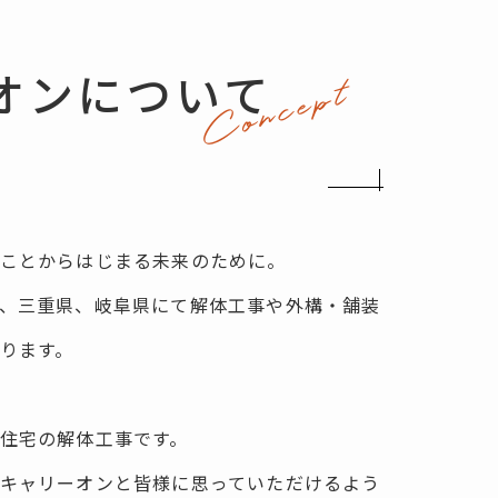
オ
ン
に
つ
い
て
Concept
ことからはじまる未来のために。
、三重県、岐阜県にて解体工事や
外構・舗装
ります。
住宅の解体工事です。
キャリーオンと皆様に思っていただけるよう