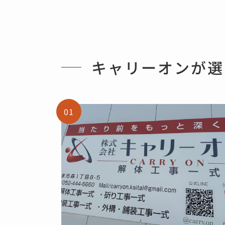
キ
ャ
リ
ー
オ
ン
が
選
01