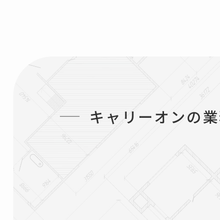
キ
ャ
リ
ー
オ
ン
の
業