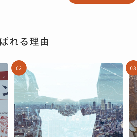
ば
れ
る
理
由
02
03