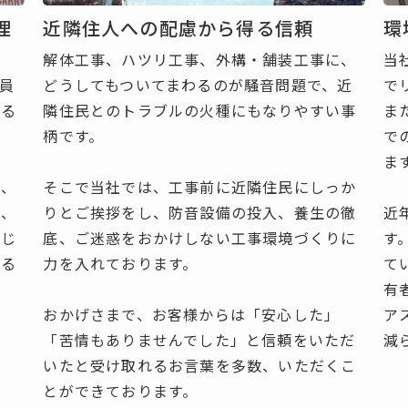
理
近隣住人への配慮から得る信頼
環
に
解体工事、ハツリ工事、外構・舗装工事に、
当
員
どうしてもついてまわるのが騒音問題で、近
で
れる
隣住民とのトラブルの火種にもなりやすい事
ま
柄です。
で
ま
朝
、
そこで当社では、工事前に近隣住民にしっか
し
、
りとご挨拶をし、防音設備の投入、養生の徹
近
応
じ
底、ご迷惑をおかけしない工事環境づくりに
す
え
る
力を入れております。
て
有
おかげさまで、お客様からは「安心した」
ア
「苦情もありませんでした」と信頼をいただ
減
いたと受け取れるお言葉を多数、いただくこ
とができております。