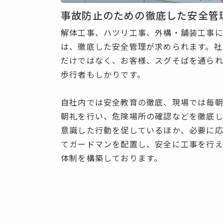
事故防止のための徹底した安全管
解体工事、ハツリ工事、外構・舗装工事
は、徹底した安全管理が求められます。社
だけではなく、お客様、スグそばを通ら
歩行者もしかりです。
自
社
内
で
は
安
全
教
育
の
徹
底
、
現
場
で
は
毎
朝
礼
を
行
い
、
危
険
場
所
の
確
認
な
ど
を
徹
底
意
識
し
た
行
動
を
促
し
て
い
る
ほ
か
、
必
要
に
て
ガ
ー
ド
マ
ン
を
配
置
し
、
安
全
に
工
事
を
行
体
制
を
構
築
し
て
お
り
ま
す
。