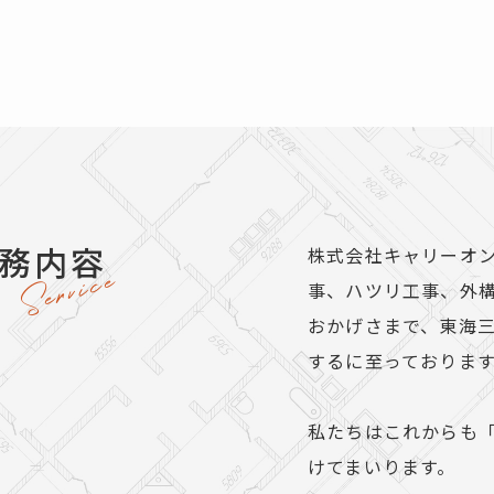
務
内
容
株式会社キャリーオ
Service
事、ハツリ工事、外
おかげさまで、東海
するに至っておりま
私たちはこれからも
けてまいります。