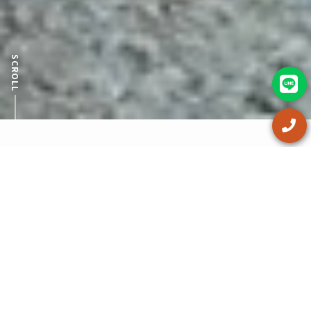
SCROLL
キ
ャ
リ
ー
オ
ン
に
つ
い
て
Concept
当たり前をもっと深く。壊すことからはじまる未来のため
に。